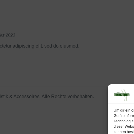
ärz 2023
tetur adipiscing elit, sed do eiusmod.
stik & Accessoires. Alle Rechte vorbehalten.
Um dir ein o
Geräteinfor
Technologien
dieser Websi
können best