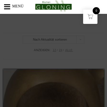
MENÜ
0
Nach Aktualität sortieren
ANZEIGEN:
12
24
ALLE: