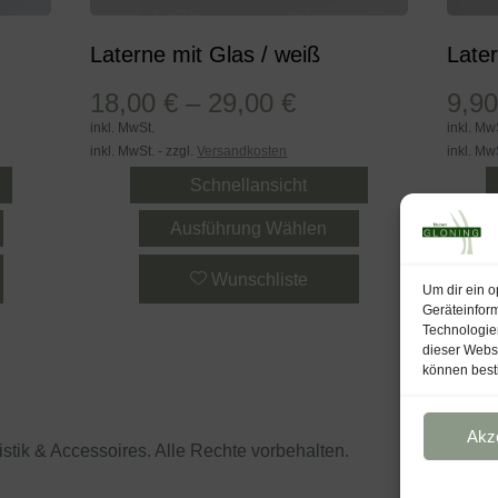
Laterne mit Glas / weiß
Late
18,00
€
–
29,00
€
9,9
inkl. MwSt.
inkl. Mw
inkl. MwSt. - zzgl.
Versandkosten
inkl. MwS
Schnellansicht
Ausführung Wählen
Wunschliste
Um dir ein o
Geräteinfor
Technologien
dieser Websi
können best
Akz
stik & Accessoires. Alle Rechte vorbehalten.