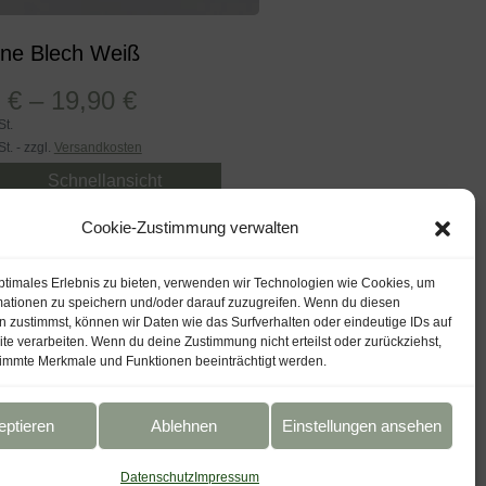
rne Blech Weiß
0
€
–
19,90
€
St.
t. - zzgl.
Versandkosten
Schnellansicht
Ausführung Wählen
Cookie-Zustimmung verwalten
Wunschliste
ptimales Erlebnis zu bieten, verwenden wir Technologien wie Cookies, um
mationen zu speichern und/oder darauf zuzugreifen. Wenn du diesen
 zustimmst, können wir Daten wie das Surfverhalten oder eindeutige IDs auf
te verarbeiten. Wenn du deine Zustimmung nicht erteilst oder zurückziehst,
immte Merkmale und Funktionen beeinträchtigt werden.
eptieren
Ablehnen
Einstellungen ansehen
Datenschutz
Impressum