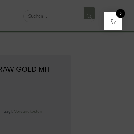
0
RAW GOLD MIT
 - zzgl.
Versandkosten