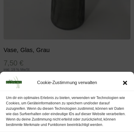
Vase, Glas, Grau
7,50
€
inkl. 19 % MwSt.
inkl. MwSt. - zzgl.
Versandkosten
Cookie-Zustimmung verwalten
In Den Warenkorb
Um dir ein optimales Erlebnis zu bieten, verwenden wir Technologien wie
Wunschliste
Cookies, um Geräteinformationen zu speichern und/oder darauf
zuzugreifen. Wenn du diesen Technologien zustimmst, können wir Daten
wie das Surfverhalten oder eindeutige IDs auf dieser Website verarbeiten.
Wenn du deine Zustimmung nicht erteilst oder zurückziehst, können
bestimmte Merkmale und Funktionen beeinträchtigt werden.